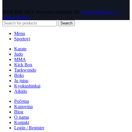
IPON BiH
2023. Sva prava zadržana. By
Global Media d.o.o. -
Global Design
Search
Menu
Sportovi
Karate
Judo
MMA
Kick Box
Taekwondo
Boks
Ju jutsu
Kyokushinkai
Aikido
Početna
Kupovina
Blog
O nama
Kontakt
Login / Register