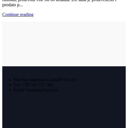
prodato p...
Continue reading
Huseina kapetana Gradaščevića bb
Tel: +387 61 775 780
Email: kontakt@ipon.ba