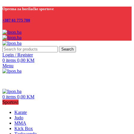
Oprema za borilačke sportove
+387 61 775 780
Search
Login / Register
0
items
0,00
KM
Menu
0
items
0,00
KM
Sportovi
Karate
Judo
MMA
Kick Box
Taekwondo