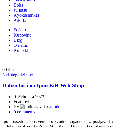
Boks
Ju jutsu
Kyokushinkai
Aikido
Početna
Kupovina
Blog
O nama
Kontakt
09
feb
Nekategorizirano
Dobrodošli na Ipon BiH Web Shop
9. Februara 2023.
Featured
By
admin
0
comments
Ipon poseduje sopstvene proizvodne kapacitete, zapošljava 15
radnika, proizvodi više od 60 artikala. Do sada je proizvedeno i