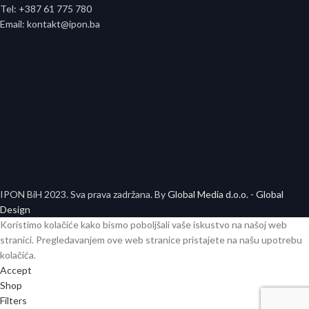
Tel: +387 61 775 780
Email: kontakt@ipon.ba
IPON BiH
2023. Sva prava zadržana. By
Global Media d.o.o. - Global
Design
Koristimo kolačiće kako bismo poboljšali vaše iskustvo na našoj web
stranici. Pregledavanjem ove web stranice pristajete na našu upotrebu
kolačića.
Accept
Shop
Filters