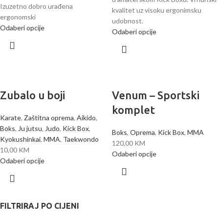
Izuzetno dobro urađena
kvalitet uz visoku ergonimsku
ergonomski
udobnost.
Odaberi opcije
Odaberi opcije
Zubalo u boji
Venum – Sportski
komplet
Karate
,
Zaštitna oprema
,
Aikido
,
Boks
,
Ju jutsu
,
Judo
,
Kick Box
,
Boks
,
Oprema
,
Kick Box
,
MMA
Kyokushinkai
,
MMA
,
Taekwondo
120,00
KM
10,00
KM
Odaberi opcije
Odaberi opcije
FILTRIRAJ PO CIJENI