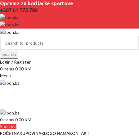
Oprema za borilačke sportove
+387 61 775 780
Search
Login / Register
0
items
0,00
KM
Menu
0
items
0,00
KM
Sportovi
POČETNA
KUPOVINA
BLOG
O NAMA
KONTAKT