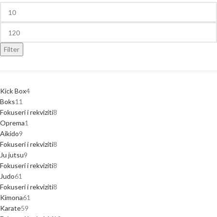
Filter
Kick Box
4
Boks
11
Fokuseri i rekviziti
8
Oprema
1
Aikido
9
Fokuseri i rekviziti
8
Ju jutsu
9
Fokuseri i rekviziti
8
Judo
61
Fokuseri i rekviziti
8
Kimona
61
Karate
59