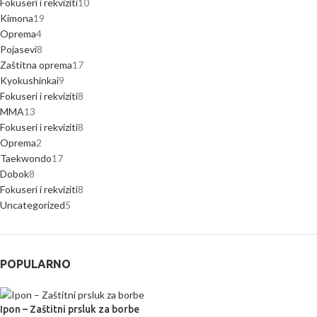
Fokuseri i rekviziti
10
Kimona
19
Oprema
4
Pojasevi
8
Zaštitna oprema
17
Kyokushinkai
9
Fokuseri i rekviziti
8
MMA
13
Fokuseri i rekviziti
8
Oprema
2
Taekwondo
17
Dobok
8
Fokuseri i rekviziti
8
Uncategorized
5
POPULARNO
Ipon – Zaštitni prsluk za borbe