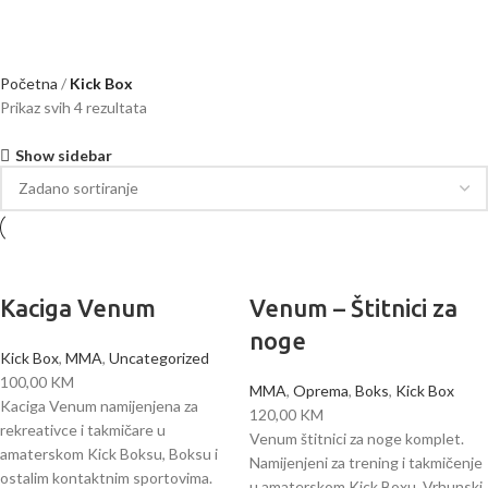
Početna
Kick Box
Prikaz svih 4 rezultata
Show sidebar
Kaciga Venum
Venum – Štitnici za
noge
Kick Box
,
MMA
,
Uncategorized
100,00
KM
MMA
,
Oprema
,
Boks
,
Kick Box
Kaciga Venum namijenjena za
120,00
KM
rekreativce i takmičare u
Venum štitnici za noge komplet.
amaterskom Kick Boksu, Boksu i
Namijenjeni za trening i takmičenje
ostalim kontaktnim sportovima.
u amaterskom Kick Boxu. Vrhunski