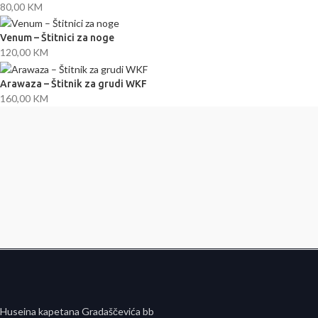
80,00
KM
Venum – Štitnici za noge
120,00
KM
Arawaza – Štitnik za grudi WKF
160,00
KM
Huseina kapetana Gradaščevića bb