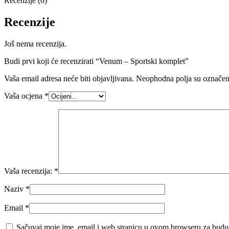
Recenzije (0)
Recenzije
Još nema recenzija.
Budi prvi koji će recenzirati “Venum – Sportski komplet”
Vaša email adresa neće biti objavljivana.
Neophodna polja su označe
Vaša ocjena
*
Vaša recenzija:
*
Naziv
*
Email
*
Sačuvaj moje ime, email i web stranicu u ovom browseru za budu