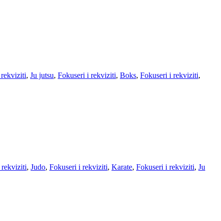
rekviziti
,
Ju jutsu
,
Fokuseri i rekviziti
,
Boks
,
Fokuseri i rekviziti
,
 rekviziti
,
Judo
,
Fokuseri i rekviziti
,
Karate
,
Fokuseri i rekviziti
,
Ju