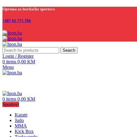
Oprema za borilačke sportove
+387 61 775 780
Search
Login / Register
0
items
0,00
KM
Menu
0
items
0,00
KM
Sportovi
Karate
Judo
MMA
Kick Box
Taekwondo