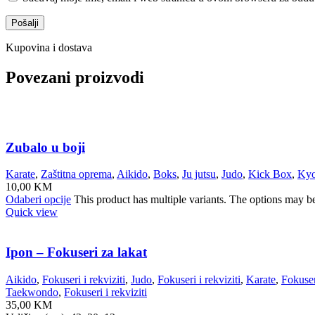
Kupovina i dostava
Povezani proizvodi
Zubalo u boji
Karate
,
Zaštitna oprema
,
Aikido
,
Boks
,
Ju jutsu
,
Judo
,
Kick Box
,
Kyo
10,00
KM
Odaberi opcije
This product has multiple variants. The options may b
Quick view
Ipon – Fokuseri za lakat
Aikido
,
Fokuseri i rekviziti
,
Judo
,
Fokuseri i rekviziti
,
Karate
,
Fokuseri
Taekwondo
,
Fokuseri i rekviziti
35,00
KM