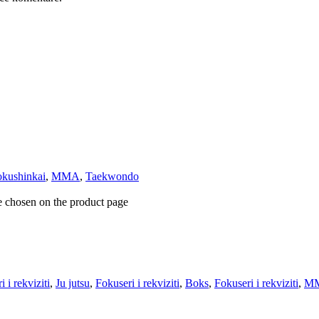
kushinkai
,
MMA
,
Taekwondo
e chosen on the product page
 i rekviziti
,
Ju jutsu
,
Fokuseri i rekviziti
,
Boks
,
Fokuseri i rekviziti
,
M