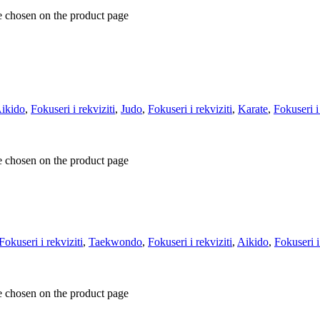
e chosen on the product page
ikido
,
Fokuseri i rekviziti
,
Judo
,
Fokuseri i rekviziti
,
Karate
,
Fokuseri i 
e chosen on the product page
Fokuseri i rekviziti
,
Taekwondo
,
Fokuseri i rekviziti
,
Aikido
,
Fokuseri i
e chosen on the product page