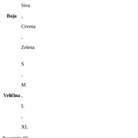
Siva
Boja
,
Crvena
,
Zelena
S
,
M
Veličina
,
L
,
XL