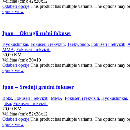
Veličina (cm): 42x20x12
Odaberi opcije
This product has multiple variants. The options may b
Quick view
Ipon – Okrugli ručni fokuser
Kyokushinkai
,
Fokuseri i rekviziti
,
Taekwondo
,
Fokuseri i rekviziti
,
A
MMA
,
Fokuseri i rekviziti
30,00
KM
Veličina (cm): 30×10
Odaberi opcije
This product has multiple variants. The options may b
Quick view
Ipon – Srednji grudni fokuser
Boks
,
Fokuseri i rekviziti
,
MMA
,
Fokuseri i rekviziti
,
Kyokushinkai
,
jutsu
,
Fokuseri i rekviziti
70,00
KM
Veličina (cm): 52x38x12
Odaberi opcije
This product has multiple variants. The options may b
Quick view