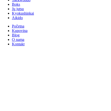
Boks
Ju jutsu
Kyokushinkai
Aikido
Početna
Kupovina
Blog
O nama
Kontakt