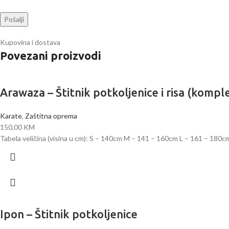
Kupovina i dostava
Povezani proizvodi
Arawaza – Štitnik potkoljenice i risa (kom
Karate
,
Zaštitna oprema
150,00
KM
Tabela veličina (visina u cm): S – 140cm M – 141 – 160cm L – 161 – 180
Ipon – Štitnik potkoljenice