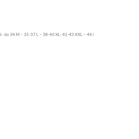
: S- do 34 M – 35-37 L – 38-40 XL- 41-43 XXL – 44 i