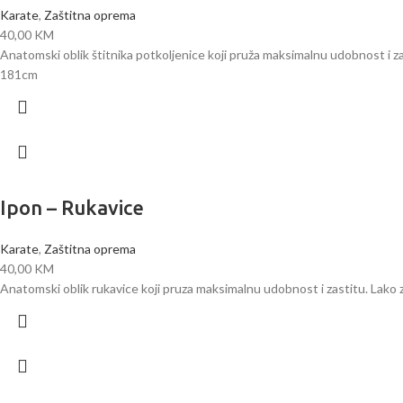
Karate
,
Zaštitna oprema
40,00
KM
Anatomski oblik štitnika potkoljenice koji pruža maksimalnu udobnost i z
181cm
Ipon – Rukavice
Karate
,
Zaštitna oprema
40,00
KM
Anatomski oblik rukavice koji pruza maksimalnu udobnost i zastitu. Lako