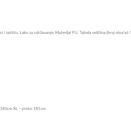
t i zaštitu. Lako za održavanje. Materijal PU. Tabela veličina (broj obuće)
 – 180cm XL – preko 181cm