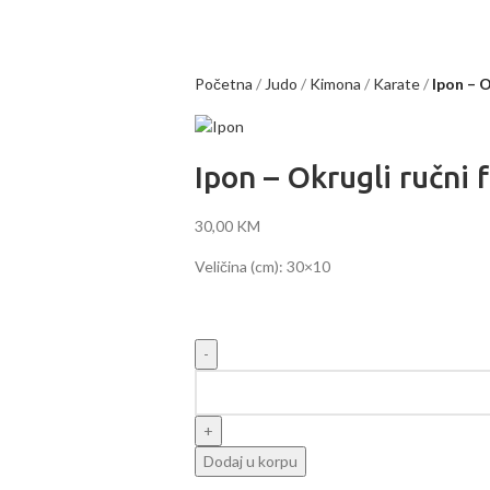
Početna
Judo
Kimona
Karate
Ipon – O
Ipon – Okrugli ručni 
30,00
KM
Veličina (cm): 30×10
Dodaj u korpu