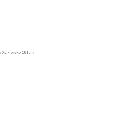
cm XL – preko 181cm