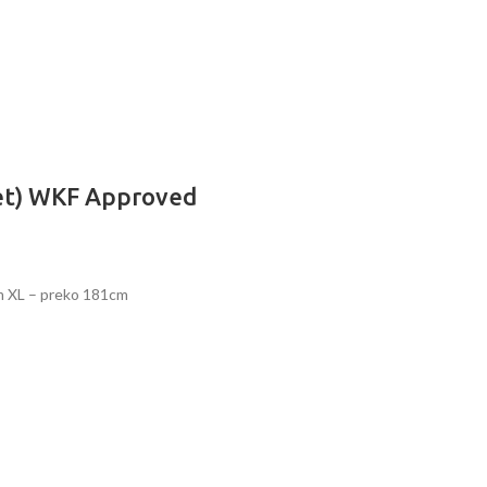
plet) WKF Approved
cm XL – preko 181cm