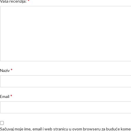
*
Vaša recenzija:
*
Naziv
*
Email
Sačuvaj moje ime, email i web stranicu u ovom browseru za buduće kome