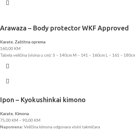
Arawaza – Body protector WKF Approved
Karate
,
Zaštitna oprema
160,00
KM
Tabela veličina (visina u cm): S – 140cm M – 141 – 160cm L – 161 – 180
Ipon – Kyokushinkai kimono
Karate
,
Kimona
75,00
KM
–
90,00
KM
Napomena:
Veličina kimona odgovara visini takmičara