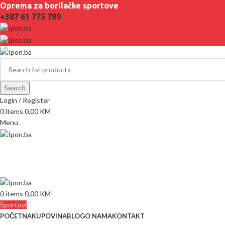
Oprema za borilačke sportove
+387 61 775 780
Search
Login / Register
0
items
0,00
KM
Menu
0
items
0,00
KM
Sportovi
POČETNA
KUPOVINA
BLOG
O NAMA
KONTAKT