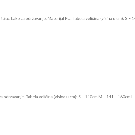
aštitu. Lako za održavanje. Materijal PU. Tabela veličina (visina u cm): 
 za odrzavanje. Tabela veličina (visina u cm): S – 140cm M – 141 – 160cm