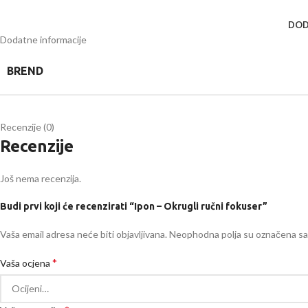
DOD
Dodatne informacije
BREND
Recenzije (0)
Recenzije
Još nema recenzija.
Budi prvi koji će recenzirati “Ipon – Okrugli ručni fokuser”
Vaša email adresa neće biti objavljivana.
Neophodna polja su označena s
*
Vaša ocjena