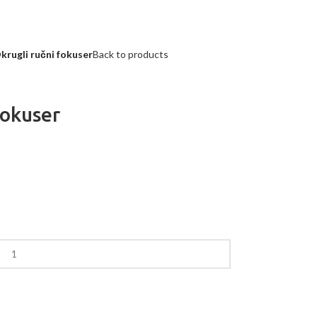
krugli ručni fokuser
Back to products
fokuser