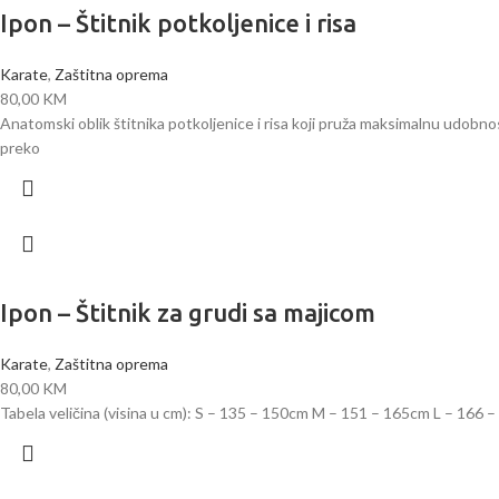
Ipon – Štitnik potkoljenice i risa
Karate
,
Zaštitna oprema
80,00
KM
Anatomski oblik štitnika potkoljenice i risa koji pruža maksimalnu udobnos
preko
Ipon – Štitnik za grudi sa majicom
Karate
,
Zaštitna oprema
80,00
KM
Tabela veličina (visina u cm): S – 135 – 150cm M – 151 – 165cm L – 166