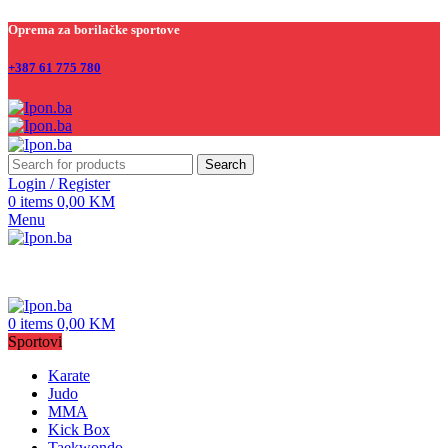
Oprema za borilačke sportove
+387 61 775 780
Search
Login / Register
0
items
0,00
KM
Menu
0
items
0,00
KM
Sportovi
Karate
Judo
MMA
Kick Box
Taekwondo