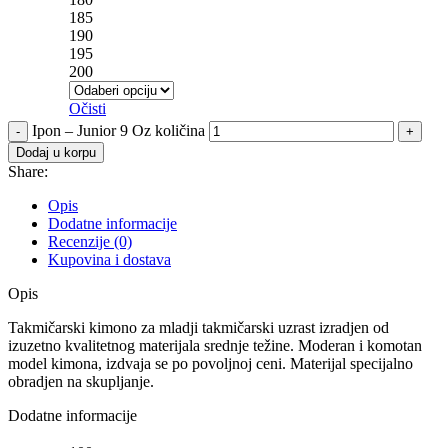
185
190
195
200
Očisti
Ipon – Junior 9 Oz količina
Dodaj u korpu
Share:
Opis
Dodatne informacije
Recenzije (0)
Kupovina i dostava
Opis
Takmičarski kimono za mladji takmičarski uzrast izradjen od
izuzetno kvalitetnog materijala srednje težine. Moderan i komotan
model kimona, izdvaja se po povoljnoj ceni. Materijal specijalno
obradjen na skupljanje.
Dodatne informacije