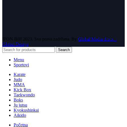
IPON BiH
2023. Sva prava zadržana. By
Global Media d.o.o. -
Global Design
Search
Menu
Sportovi
Karate
Judo
MMA
Kick Box
Taekwondo
Boks
Ju jutsu
Kyokushinkai
Aikido
Početna