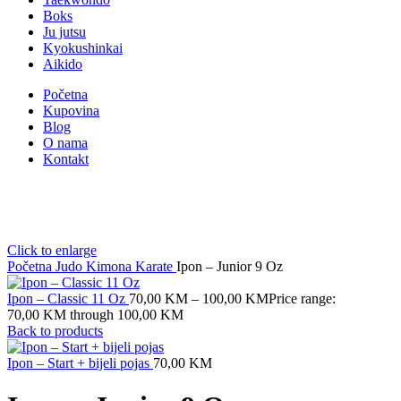
Boks
Ju jutsu
Kyokushinkai
Aikido
Početna
Kupovina
Blog
O nama
Kontakt
Click to enlarge
Početna
Judo
Kimona
Karate
Ipon – Junior 9 Oz
Ipon – Classic 11 Oz
70,00
KM
–
100,00
KM
Price range:
70,00 KM through 100,00 KM
Back to products
Ipon – Start + bijeli pojas
70,00
KM