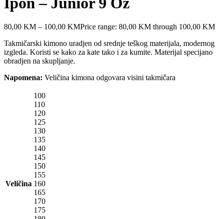
Ipon – Junior 9 Oz
80,00
KM
–
100,00
KM
Price range: 80,00 KM through 100,00 KM
Takmičarski kimono uradjen od srednje teškog materijala, modernog
izgleda. Koristi se kako za kate tako i za kumite. Materijal specijano
obradjen na skupljanje.
Napomena:
Veličina kimona odgovara visini takmičara
100
110
120
125
130
135
140
145
150
155
Veličina
160
165
170
175
180