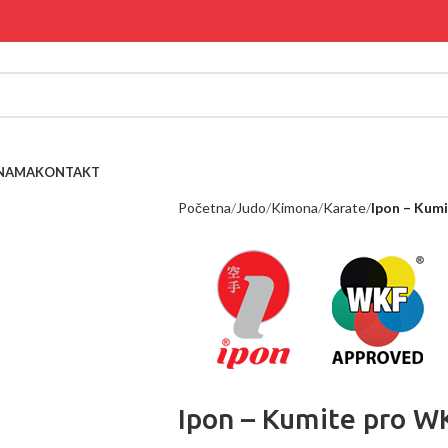
NAMA
KONTAKT
Početna
Judo
Kimona
Karate
Ipon – Kum
Ipon – Kumite pro W