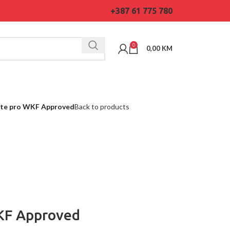
+387 61 775 780
0
0,00
KM
ite pro WKF Approved
Back to products
KF Approved