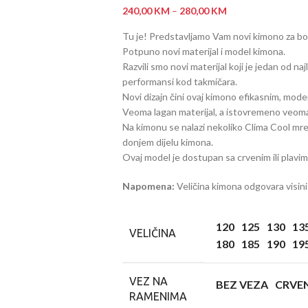
240,00
KM
–
280,00
KM
Tu je! Predstavljamo Vam novi kimono 
Potpuno novi materijal i model kimona.
Razvili smo novi materijal koji je jedan od na
performansi kod takmičara.
Novi dizajn čini ovaj kimono efikasnim, mode
Veoma lagan materijal, a istovremeno veom
Na kimonu se nalazi nekoliko Clima Cool mreži
donjem dijelu kimona.
Ovaj model je dostupan sa crvenim ili plavi
Napomena:
Veličina kimona odgovara visini
120
125
130
13
VELIČINA
180
185
190
19
VEZ NA
BEZ VEZA
CRVEN
RAMENIMA