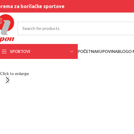
rema za borilačke sportove
SPORTOVI
POČETNA
KUPOVINA
BLOG
O 
Click to enlarge