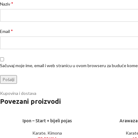
*
Naziv
*
Email
Sačuvaj moje ime, email i web stranicu u ovom browseru za buduće kome
Kupovina i dostava
Povezani proizvodi
Ipon – Start + bijeli pojas
Arawaza 
Karate
,
Kimona
Karat