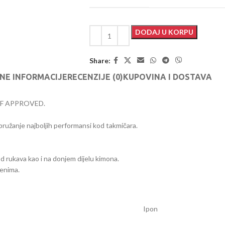
DODAJ U KORPU
Share:
NE INFORMACIJE
RECENZIJE (0)
KUPOVINA I DOSTAVA
WKF APPROVED.
a pružanje najboljih performansi kod takmičara.
od rukava kao i na donjem dijelu kimona.
menima.
Ipon