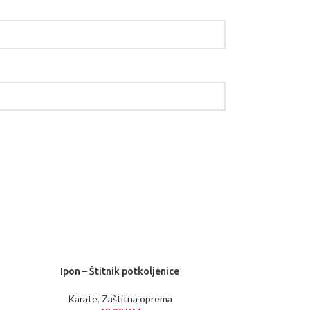
Ipon – Štitnik potkoljenice
Toka
Karate
,
Zaštitna oprema
Karate