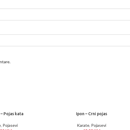
ntare.
– Pojas kata
Ipon – Crni pojas
e
,
Pojasevi
Karate
,
Pojasevi