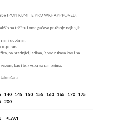
za borbe IPON KUMITE PRO WKF APPROVED.
jlakših na tržištu i omogućava pružanje najboljih
rnim i udobnim.
a otporan.
ca, na prednjici, leđima, ispod rukava kao i na
m vezom, kao i bez veza na ramenima.
 takmičara
5
140
145
150
155
160
165
170
175
5
200
I
PLAVI