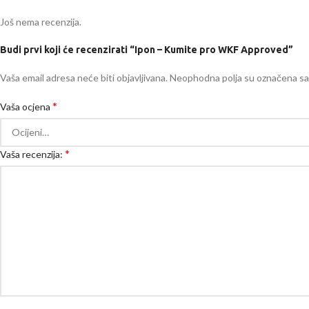
Još nema recenzija.
Budi prvi koji će recenzirati “Ipon – Kumite pro WKF Approved”
Vaša email adresa neće biti objavljivana.
Neophodna polja su označena s
*
Vaša ocjena
*
Vaša recenzija: