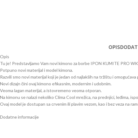
OPIS
DODAT
Opis
Tu je! Predstavljamo Vam novi kimono za borbe IPON KUMITE PRO 
Potpuno novi materijal i model kimona.
Razvili smo novi materijal koji je jedan od najlakših na tržištu i omogućav
Novi dizajn čini ovaj kimono efikasnim, modernim i udobnim.
Veoma lagan materijal, a istovremeno veoma otporan.
Na kimonu se nalazi nekoliko Clima Cool mrežica, na prednjici, leđima, isp
Ovaj model je dostupan sa crvenim ili plavim vezom, kao i bez veza na ra
Dodatne informacije