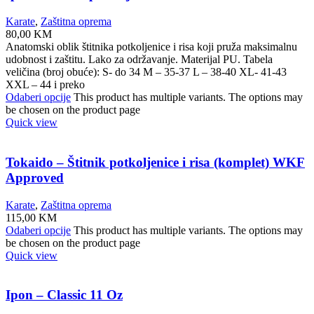
Karate
,
Zaštitna oprema
80,00
KM
Anatomski oblik štitnika potkoljenice i risa koji pruža maksimalnu
udobnost i zaštitu. Lako za održavanje. Materijal PU. Tabela
veličina (broj obuće): S- do 34 M – 35-37 L – 38-40 XL- 41-43
XXL – 44 i preko
Odaberi opcije
This product has multiple variants. The options may
be chosen on the product page
Quick view
Tokaido – Štitnik potkoljenice i risa (komplet) WKF
Approved
Karate
,
Zaštitna oprema
115,00
KM
Odaberi opcije
This product has multiple variants. The options may
be chosen on the product page
Quick view
Ipon – Classic 11 Oz