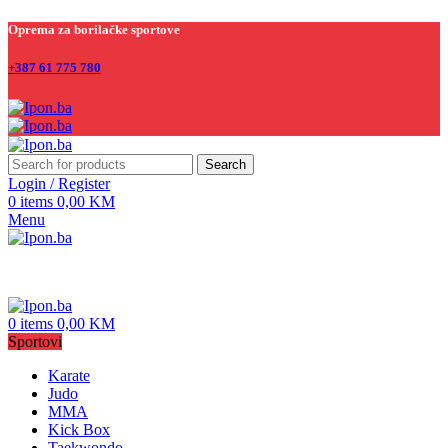
Oprema za borilačke sportove
+387 61 775 780
Search
Login / Register
0
items
0,00
KM
Menu
0
items
0,00
KM
Sportovi
Karate
Judo
MMA
Kick Box
Taekwondo