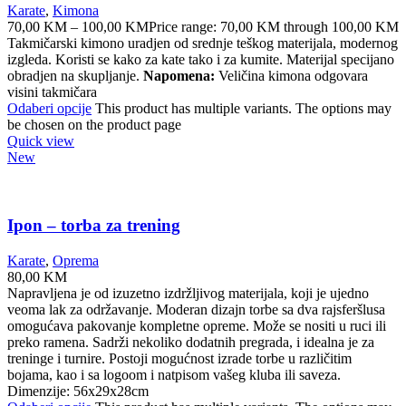
Karate
,
Kimona
70,00
KM
–
100,00
KM
Price range: 70,00 KM through 100,00 KM
Takmičarski kimono uradjen od srednje teškog materijala, modernog
izgleda. Koristi se kako za kate tako i za kumite. Materijal specijano
obradjen na skupljanje.
Napomena:
Veličina kimona odgovara
visini takmičara
Odaberi opcije
This product has multiple variants. The options may
be chosen on the product page
Quick view
New
Ipon – torba za trening
Karate
,
Oprema
80,00
KM
Napravljena je od izuzetno izdržljivog materijala, koji je ujedno
veoma lak za održavanje. Moderan dizajn torbe sa dva rajsferšlusa
omogućava pakovanje kompletne opreme. Može se nositi u ruci ili
preko ramena. Sadrži nekoliko dodatnih pregrada, i idealna je za
treninge i turnire. Postoji mogućnost izrade torbe u različitim
bojama, kao i sa logoom i natpisom vašeg kluba ili saveza.
Dimenzije: 56x29x28cm