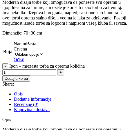
Moderan dizajn torbe koji omogućava da ponesete svu opremu u
njoj. Idealna za turnire, a možete je koristiti i kao torbu za trening.
Ima nekoliko džepova i pregrada, napred, sa strane kao i unutra. U
ovoj torbi oprema stalno diše, i veoma je laka za održavanje. Postoji
mogućnost izrade torbe sa logoom i natpisom vašeg kluba ili saveza.
Dimenzije: 70×30 cm
Narandžasta
Crvena
Boja
Očisti
Ipon – mrezasta torba za opremu količina
Dodaj u korpu
Share:
Opis
Dodatne informacije
Recenzije (0)
Kupovina i dostava
Opis
Moderan dizajn torbe koji omogućava da ponesete svu opremu u