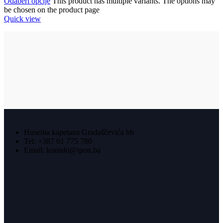
Odaberi opcije
This product has multiple variants. The options may
be chosen on the product page
Quick view
Huseina kapetana Gradaščevića bb
Tel: +387 61 775 780
Email: kontakt@ipon.ba