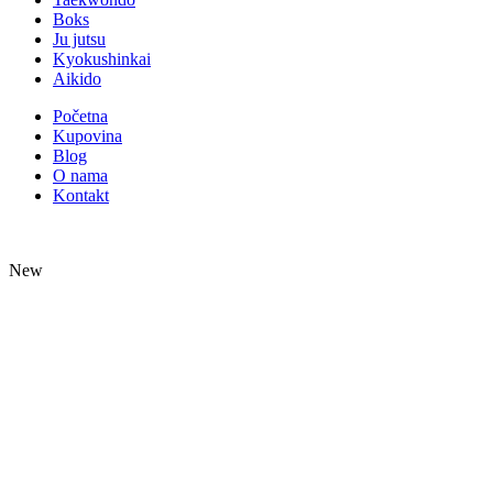
Boks
Ju jutsu
Kyokushinkai
Aikido
Početna
Kupovina
Blog
O nama
Kontakt
New