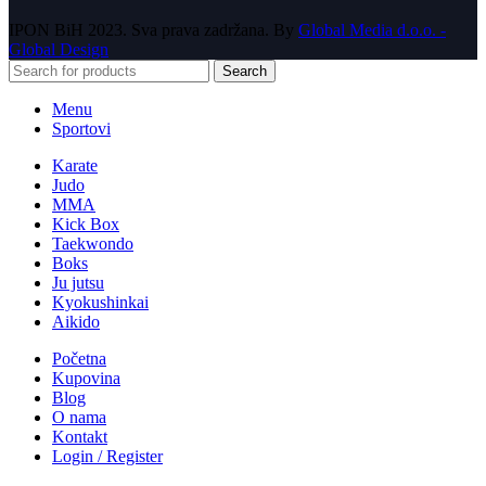
IPON BiH
2023. Sva prava zadržana. By
Global Media d.o.o. -
Global Design
Search
Menu
Sportovi
Karate
Judo
MMA
Kick Box
Taekwondo
Boks
Ju jutsu
Kyokushinkai
Aikido
Početna
Kupovina
Blog
O nama
Kontakt
Login / Register