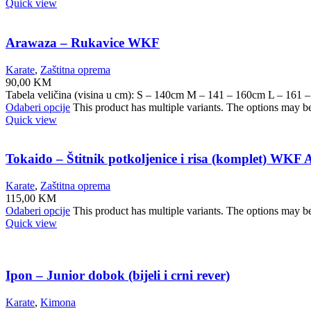
Quick view
Arawaza – Rukavice WKF
Karate
,
Zaštitna oprema
90,00
KM
Tabela veličina (visina u cm): S – 140cm M – 141 – 160cm L – 161
Odaberi opcije
This product has multiple variants. The options may b
Quick view
Tokaido – Štitnik potkoljenice i risa (komplet) WKF
Karate
,
Zaštitna oprema
115,00
KM
Odaberi opcije
This product has multiple variants. The options may b
Quick view
Ipon – Junior dobok (bijeli i crni rever)
Karate
,
Kimona