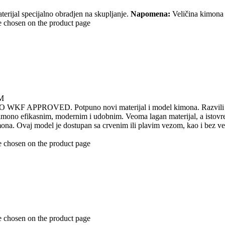
erijal specijalno obradjen na skupljanje.
Napomena:
Veličina kimona 
e chosen on the product page
KM
F APPROVED. Potpuno novi materijal i model kimona. Razvili smo no
j kimono efikasnim, modernim i udobnim. Veoma lagan materijal, a ist
imona. Ovaj model je dostupan sa crvenim ili plavim vezom, kao i bez 
e chosen on the product page
e chosen on the product page