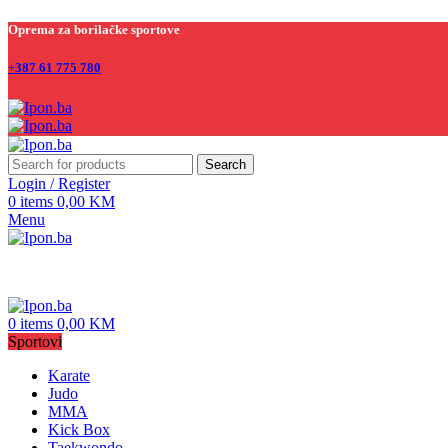
Oprema za borilačke sportove
+387 61 775 780
Search
Login / Register
0
items
0,00
KM
Menu
0
items
0,00
KM
Sportovi
Karate
Judo
MMA
Kick Box
Taekwondo