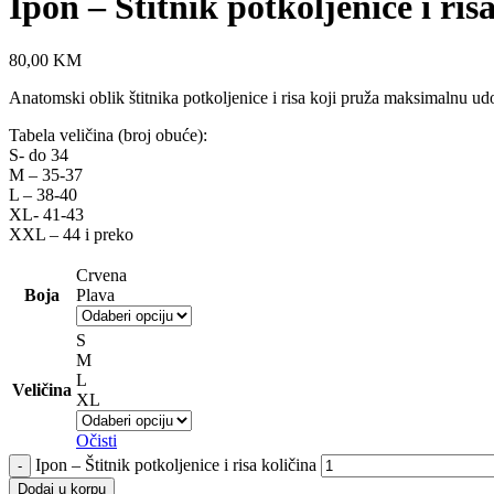
Ipon – Štitnik potkoljenice i ris
80,00
KM
Anatomski oblik štitnika potkoljenice i risa koji pruža maksimalnu ud
Tabela veličina (broj obuće):
S- do 34
M – 35-37
L – 38-40
XL- 41-43
XXL – 44 i preko
Crvena
Boja
Plava
S
M
L
Veličina
XL
Očisti
Ipon – Štitnik potkoljenice i risa količina
Dodaj u korpu