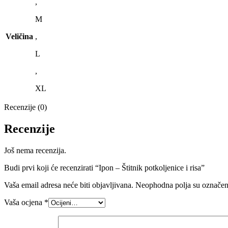
,
M
Veličina
,
L
,
XL
Recenzije (0)
Recenzije
Još nema recenzija.
Budi prvi koji će recenzirati “Ipon – Štitnik potkoljenice i risa”
Vaša email adresa neće biti objavljivana.
Neophodna polja su označe
Vaša ocjena
*