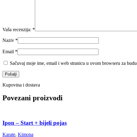
Vaša recenzija:
*
Naziv
*
Email
*
Sačuvaj moje ime, email i web stranicu u ovom browseru za budu
Kupovina i dostava
Povezani proizvodi
Ipon – Start + bijeli pojas
Karate
,
Kimona