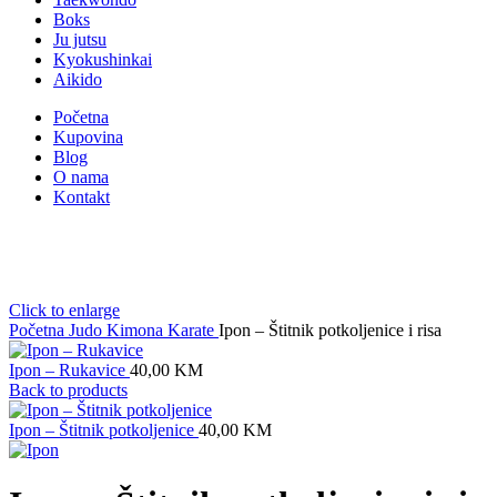
Boks
Ju jutsu
Kyokushinkai
Aikido
Početna
Kupovina
Blog
O nama
Kontakt
Click to enlarge
Početna
Judo
Kimona
Karate
Ipon – Štitnik potkoljenice i risa
Ipon – Rukavice
40,00
KM
Back to products
Ipon – Štitnik potkoljenice
40,00
KM