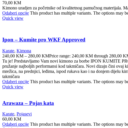
70,00
KM
Kimono uradjen za početnike od kvalitetnog pamučnog materijala. Mat
Odaberi opcije
This product has multiple variants. The options may b
Quick view
Ipon – Kumite pro WKF Approved
Karate
,
Kimona
240,00
KM
–
280,00
KM
Price range: 240,00 KM through 280,00 
Tu je! Predstavljamo Vam novi kimono za borbe IPON KUMITE PRO WK
pružanje najboljih performansi kod takmičara. Novi dizajn čini ova
mrežica, na prednjici, leđima, ispod rukava kao i na donjem dijelu k
takmičara
Odaberi opcije
This product has multiple variants. The options may b
Quick view
Arawaza – Pojas kata
Karate
,
Pojasevi
60,00
KM
Odaberi opcije
This product has multiple variants. The options may b