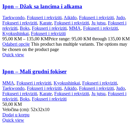
Ipon – Džak sa lancima i alkama
Taekwondo
,
Fokuseri i rekviziti
,
Aikido
,
Fokuseri i rekviziti
,
Judo
,
Fokuseri i rekviziti
,
Karate
,
Fokuseri i rekviziti
,
Ju jutsu
,
Fokuseri i
rekviziti
,
Boks
,
Fokuseri i rekviziti
,
MMA
,
Fokuseri i rekviziti
,
Kyokushinkai
,
Fokuseri i rekviziti
95,00
KM
–
135,00
KM
Price range: 95,00 KM through 135,00 KM
Odaberi opcije
This product has multiple variants. The options may
be chosen on the product page
Quick view
Ipon – Mali grudni fokiser
MMA
,
Fokuseri i rekviziti
,
Kyokushinkai
,
Fokuseri i rekviziti
,
Taekwondo
,
Fokuseri i rekviziti
,
Aikido
,
Fokuseri i rekviziti
,
Judo
,
Fokuseri i rekviziti
,
Karate
,
Fokuseri i rekviziti
,
Ju jutsu
,
Fokuseri i
rekviziti
,
Boks
,
Fokuseri i rekviziti
50,00
KM
Veločina (cm): 52x32x10
Dodaj u korpu
Quick view