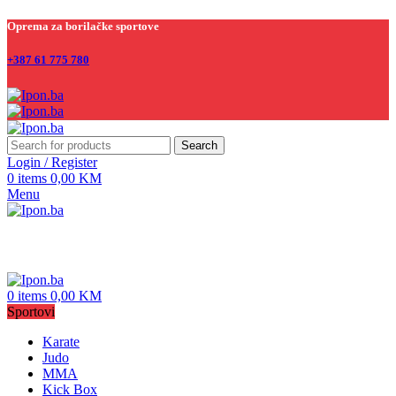
Oprema za borilačke sportove
+387 61 775 780
Search
Login / Register
0
items
0,00
KM
Menu
0
items
0,00
KM
Sportovi
Karate
Judo
MMA
Kick Box