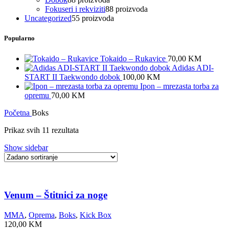
Fokuseri i rekviziti
8
8 proizvoda
Uncategorized
5
5 proizvoda
Popularno
Tokaido – Rukavice
70,00
KM
Adidas ADI-
START II Taekwondo dobok
100,00
KM
Ipon – mrezasta torba za
opremu
70,00
KM
Početna
Boks
Prikaz svih 11 rezultata
Show sidebar
Venum – Štitnici za noge
MMA
,
Oprema
,
Boks
,
Kick Box
120,00
KM