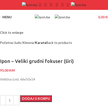
MENU
0,00
K
Click to enlarge
Početna
Judo
Kimona
Karate
Back to products
Ipon – Veliki grudni fokuser (širi)
95,00
KM
Veličina (cm): 66x50x14
DODAJ U KORPU