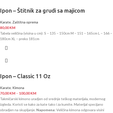
Ipon – Štitnik za grudi sa majicom
Karate
,
Zaštitna oprema
80,00
KM
Tabela veličina (visina u cm): S – 135 – 150cm M – 151 – 165cm L – 166 –
180cm XL – preko 181cm
Ipon – Classic 11 Oz
Karate
,
Kimona
70,00
KM
–
100,00
KM
Takmičarski kimono uradjen od srednje teškog materijala, modernog
izgleda. Koristi se kako za kate tako i za kumite. Materijal specijano
obradjen na skupljanje.
Napomena:
Veličina kimona odgovara visini