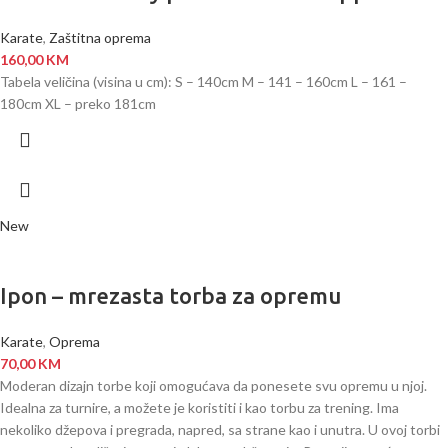
Karate
,
Zaštitna oprema
160,00
KM
Tabela veličina (visina u cm): S – 140cm M – 141 – 160cm L – 161 –
180cm XL – preko 181cm
New
Ipon – mrezasta torba za opremu
Karate
,
Oprema
70,00
KM
Moderan dizajn torbe koji omogućava da ponesete svu opremu u njoj.
Idealna za turnire, a možete je koristiti i kao torbu za trening. Ima
nekoliko džepova i pregrada, napred, sa strane kao i unutra. U ovoj torbi