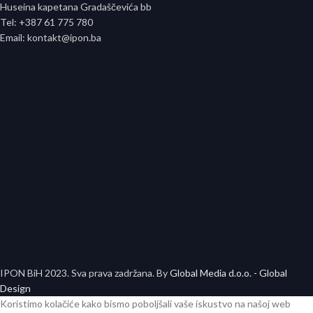
Huseina kapetana Gradaščevića bb
Tel: +387 61 775 780
Email: kontakt@ipon.ba
IPON BiH
2023. Sva prava zadržana. By
Global Media d.o.o. - Global
Design
Koristimo kolačiće kako bismo poboljšali vaše iskustvo na našoj web