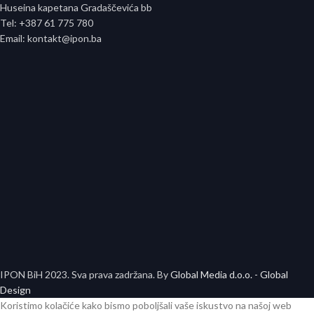
Huseina kapetana Gradaščevića bb
Tel: +387 61 775 780
Email: kontakt@ipon.ba
IPON BiH
2023. Sva prava zadržana. By
Global Media d.o.o. - Global
Design
Koristimo kolačiće kako bismo poboljšali vaše iskustvo na našoj web