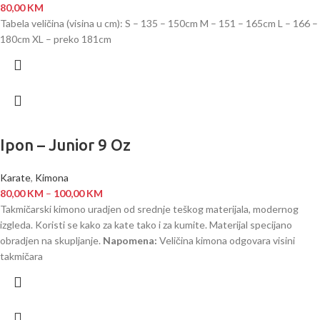
80,00
KM
Tabela veličina (visina u cm): S – 135 – 150cm M – 151 – 165cm L – 166 –
180cm XL – preko 181cm
Ipon – Junior 9 Oz
Karate
,
Kimona
80,00
KM
–
100,00
KM
Takmičarski kimono uradjen od srednje teškog materijala, modernog
izgleda. Koristi se kako za kate tako i za kumite. Materijal specijano
obradjen na skupljanje.
Napomena:
Veličina kimona odgovara visini
takmičara