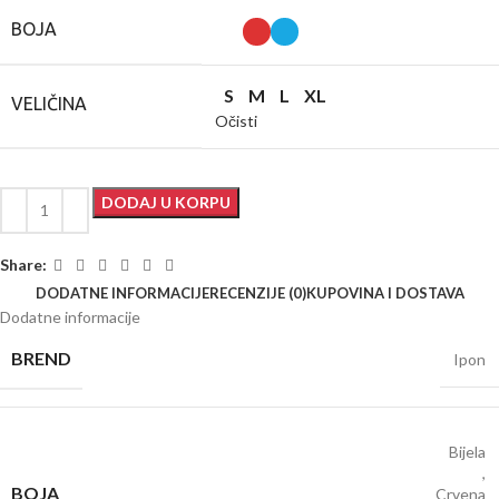
BOJA
S
M
L
XL
VELIČINA
Očisti
DODAJ U KORPU
Share:
DODATNE INFORMACIJE
RECENZIJE (0)
KUPOVINA I DOSTAVA
Dodatne informacije
BREND
Ipon
Bijela
,
BOJA
Crvena