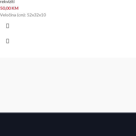
rekviziti
50,00
KM
Veločina (cm): 52x32x10