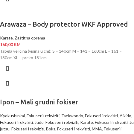
Arawaza – Body protector WKF Approved
Karate
,
Zaštitna oprema
160,00
KM
Tabela veličina (visina u cm): S – 140cm M – 141 – 160cm L – 161 –
180cm XL – preko 181cm
Ipon – Mali grudni fokiser
Kyokushinkai
,
Fokuseri i rekviziti
,
Taekwondo
,
Fokuseri i rekviziti
,
Aikido
,
Fokuseri i rekviziti
,
Judo
,
Fokuseri i rekviziti
,
Karate
,
Fokuseri i rekviziti
,
Ju
jutsu
,
Fokuseri i rekviziti
,
Boks
,
Fokuseri i rekviziti
,
MMA
,
Fokuseri i