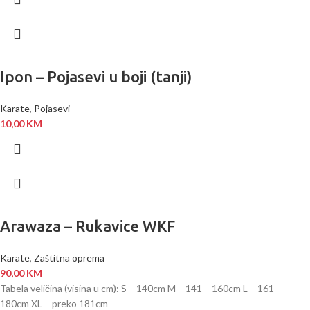
Ipon – Pojasevi u boji (tanji)
Karate
,
Pojasevi
10,00
KM
Arawaza – Rukavice WKF
Karate
,
Zaštitna oprema
90,00
KM
Tabela veličina (visina u cm): S – 140cm M – 141 – 160cm L – 161 –
180cm XL – preko 181cm