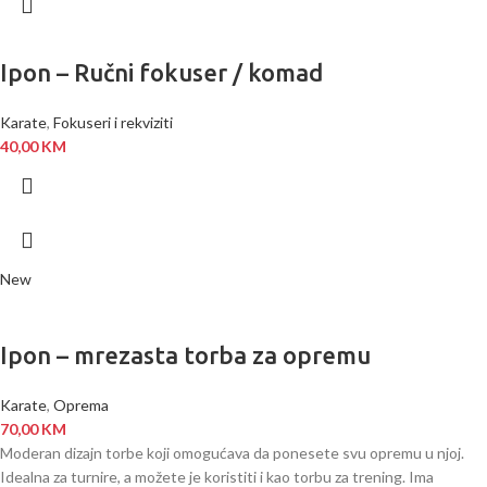
Ipon – Ručni fokuser / komad
Karate
,
Fokuseri i rekviziti
40,00
KM
New
Ipon – mrezasta torba za opremu
Karate
,
Oprema
70,00
KM
Moderan dizajn torbe koji omogućava da ponesete svu opremu u njoj.
Idealna za turnire, a možete je koristiti i kao torbu za trening. Ima