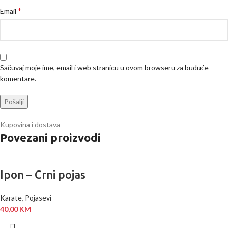
*
Email
Sačuvaj moje ime, email i web stranicu u ovom browseru za buduće
komentare.
Kupovina i dostava
Povezani proizvodi
Ipon – Crni pojas
Karate
,
Pojasevi
40,00
KM