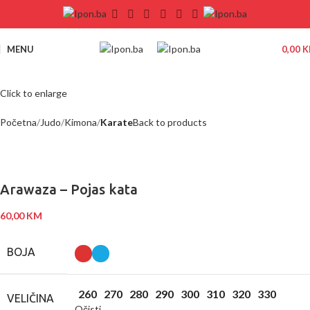
MENU
0,00
K
Click to enlarge
Početna
Judo
Kimona
Karate
Back to products
Arawaza – Pojas kata
60,00
KM
BOJA
260
270
280
290
300
310
320
330
VELIČINA
Očisti