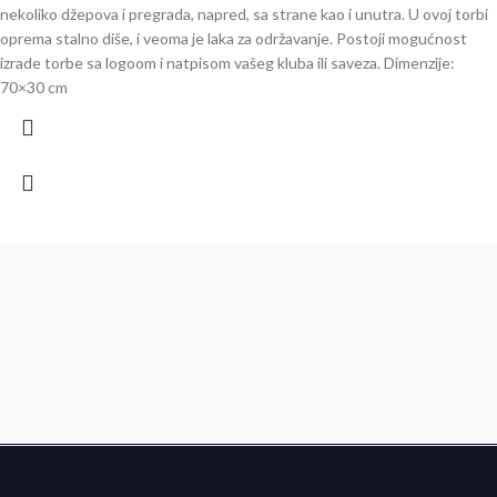
nekoliko džepova i pregrada, napred, sa strane kao i unutra. U ovoj torbi
oprema stalno diše, i veoma je laka za održavanje. Postoji mogućnost
izrade torbe sa logoom i natpisom vašeg kluba ili saveza. Dimenzije:
70×30 cm