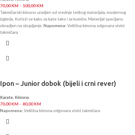
70,00
KM
–
100,00
KM
Takmičarski kimono uradjen od srednje teškog materijala, modernog
izgleda. Koristi se kako za kate tako i za kumite. Materijal specijano
obradjen na skupljanje.
Napomena:
Veličina kimona odgovara visini
takmičara
Ipon – Junior dobok (bijeli i crni rever)
Karate
,
Kimona
70,00
KM
–
80,00
KM
Napomena:
Veličina kimona odgovara visini takmičara