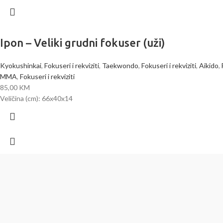
Ipon – Veliki grudni fokuser (uži)
Kyokushinkai
,
Fokuseri i rekviziti
,
Taekwondo
,
Fokuseri i rekviziti
,
Aikido
,
MMA
,
Fokuseri i rekviziti
85,00
KM
Veličina (cm): 66x40x14