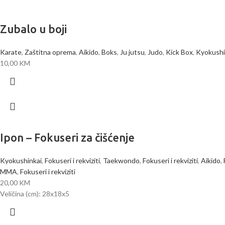
Zubalo u boji
Karate
,
Zaštitna oprema
,
Aikido
,
Boks
,
Ju jutsu
,
Judo
,
Kick Box
,
Kyokushi
10,00
KM
Ipon – Fokuseri za čišćenje
Kyokushinkai
,
Fokuseri i rekviziti
,
Taekwondo
,
Fokuseri i rekviziti
,
Aikido
,
MMA
,
Fokuseri i rekviziti
20,00
KM
Veličina (cm): 28x18x5