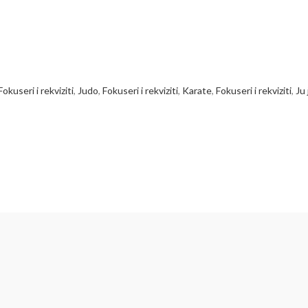
Fokuseri i rekviziti
,
Judo
,
Fokuseri i rekviziti
,
Karate
,
Fokuseri i rekviziti
,
Ju