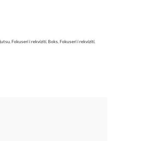
 jutsu
,
Fokuseri i rekviziti
,
Boks
,
Fokuseri i rekviziti
,