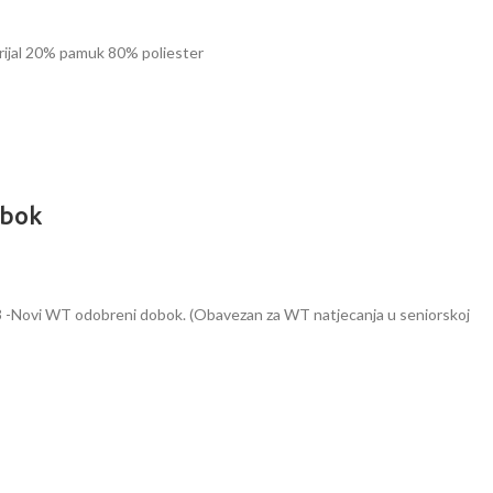
erijal 20% pamuk 80% poliester
obok
-Novi WT odobreni dobok. (Obavezan za WT natjecanja u seniorskoj