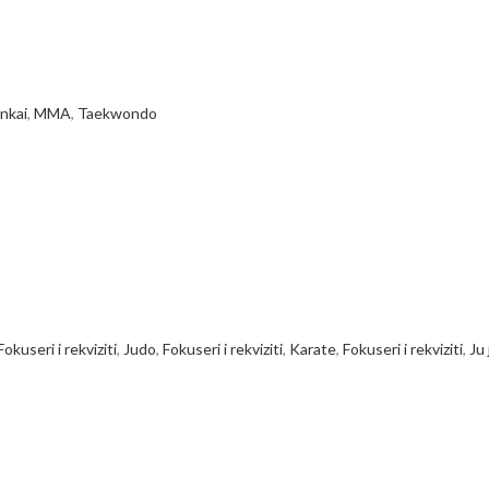
nkai
,
MMA
,
Taekwondo
Fokuseri i rekviziti
,
Judo
,
Fokuseri i rekviziti
,
Karate
,
Fokuseri i rekviziti
,
Ju