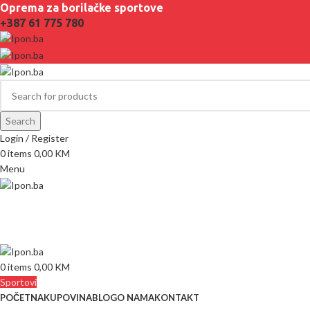
Oprema za borilačke sportove
+387 61 775 780
Search
Login / Register
0
items
0,00
KM
Menu
0
items
0,00
KM
Sportovi
POČETNA
KUPOVINA
BLOG
O NAMA
KONTAKT