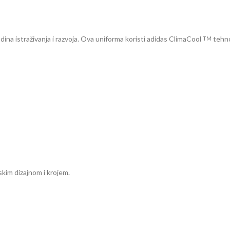
dina istraživanja i razvoja. Ova uniforma koristi adidas ClimaCool
tehno
TM
kim dizajnom i krojem.