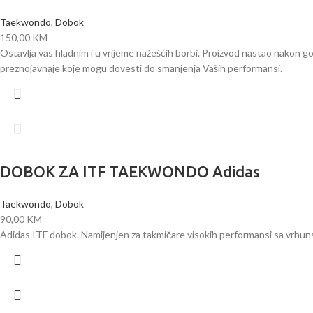
Taekwondo
,
Dobok
150,00
KM
Ostavlja vas hladnim i u vrijeme nažešćih borbi. Proizvod nastao nakon go
preznojavnaje koje mogu dovesti do smanjenja Vaših performansi.
DOBOK ZA ITF TAEKWONDO Adidas
Taekwondo
,
Dobok
90,00
KM
Adidas ITF dobok. Namijenjen za takmičare visokih performansi sa vrhuns