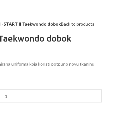
I-START II Taekwondo dobok
Back to products
I Taekwondo dobok
nirana uniforma koja koristi potpuno novu tkaninu