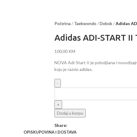
Početna
Taekwondo
Dobok
Adidas AD
Adidas ADI-START I
100,00
KM
NOVA Adi-Start II je poboljšana i novodizaj
koju je razvio adidas.
Dodaj u korpu
Share:
OPIS
KUPOVINA I DOSTAVA