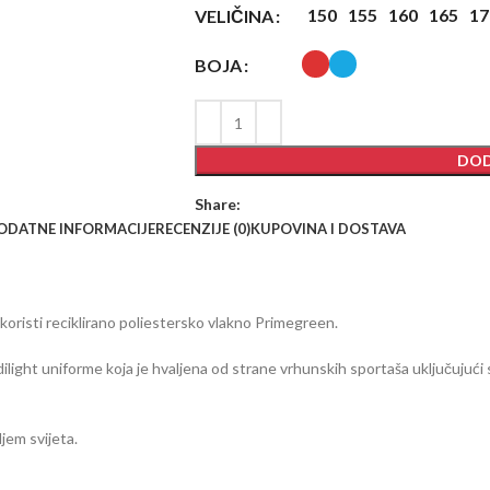
150
155
160
165
17
VELIČINA
BOJA
DOD
Share:
ODATNE INFORMACIJE
RECENZIJE (0)
KUPOVINA I DOSTAVA
koristi reciklirano poliestersko vlakno Primegreen.
ilight uniforme koja je hvaljena od strane vrhunskih sportaša uključujući
ljem svijeta.