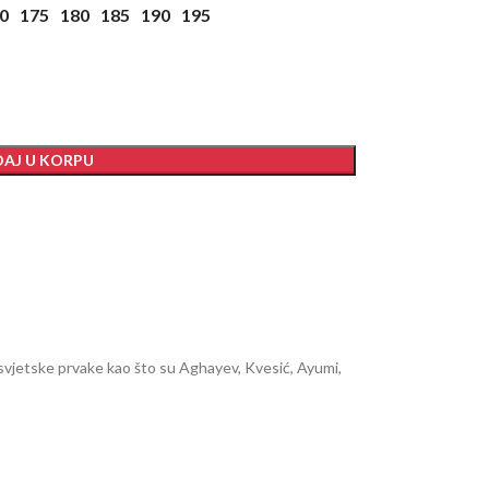
0
175
180
185
190
195
AJ U KORPU
 svjetske prvake kao što su Aghayev, Kvesić, Ayumi,