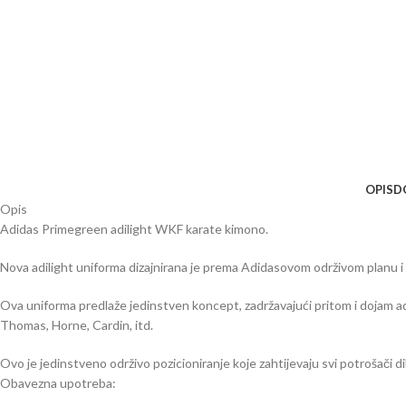
OPIS
D
Opis
Adidas
Primegreen adilight WKF karate
kimono.
Nova adilight uniforma dizajnirana je prema Adidasovom održivom planu i 
Ova uniforma predlaže jedinstven koncept, zadržavajući pritom i dojam ad
Thomas, Horne, Cardin, itd.
Ovo je jedinstveno održivo pozicioniranje koje zahtijevaju svi potrošači di
Obavezna upotreba: