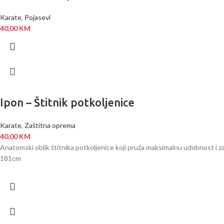
Karate
,
Pojasevi
40,00
KM
Ipon – Štitnik potkoljenice
Karate
,
Zaštitna oprema
40,00
KM
Anatomski oblik štitnika potkoljenice koji pruža maksimalnu udobnost i z
181cm