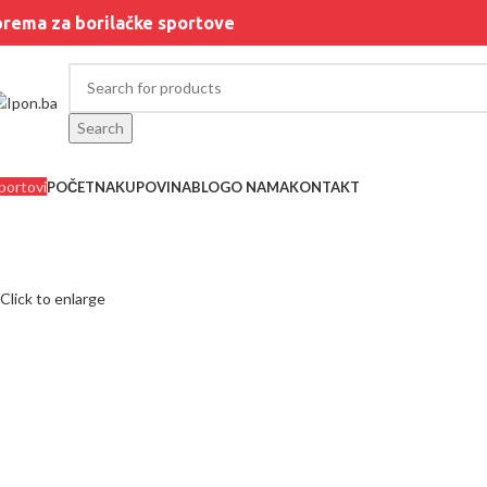
rema za borilačke sportove
Search
portovi
POČETNA
KUPOVINA
BLOG
O NAMA
KONTAKT
Click to enlarge