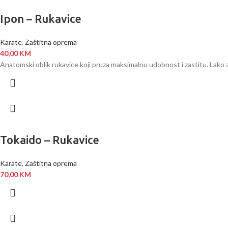
Ipon – Rukavice
Karate
,
Zaštitna oprema
40,00
KM
Anatomski oblik rukavice koji pruza maksimalnu udobnost i zastitu. Lako
Tokaido – Rukavice
Karate
,
Zaštitna oprema
70,00
KM