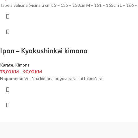
Tabela veličina (visina u cm): S – 135 – 150cm M – 151 – 165cm L – 166
Ipon – Kyokushinkai kimono
Karate
,
Kimona
75,00
KM
–
90,00
KM
Napomena:
Veličina kimona odgovara visini takmičara