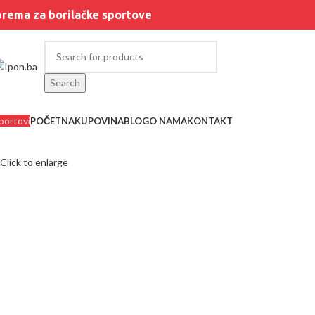
rema za borilačke sportove
Search
portovi
POČETNA
KUPOVINA
BLOG
O NAMA
KONTAKT
Click to enlarge