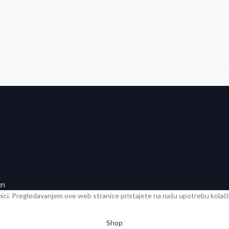
gn
nici. Pregledavanjem ove web stranice pristajete na našu upotrebu kolači
Shop