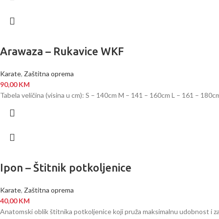
Arawaza – Rukavice WKF
Karate
,
Zaštitna oprema
90,00
KM
Tabela veličina (visina u cm): S – 140cm M – 141 – 160cm L – 161 – 180
Ipon – Štitnik potkoljenice
Karate
,
Zaštitna oprema
40,00
KM
Anatomski oblik štitnika potkoljenice koji pruža maksimalnu udobnost i z