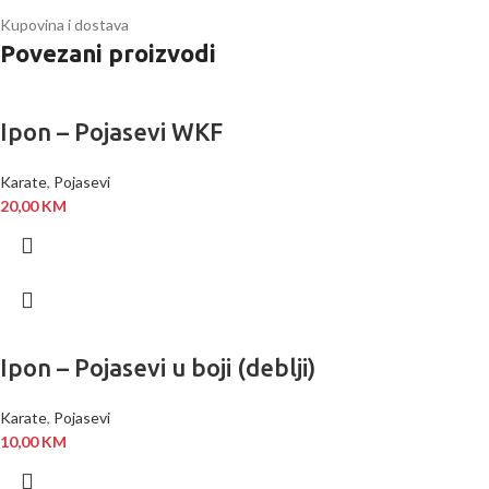
Kupovina i dostava
Povezani proizvodi
Ipon – Pojasevi WKF
Karate
,
Pojasevi
20,00
KM
Ipon – Pojasevi u boji (deblji)
Karate
,
Pojasevi
10,00
KM