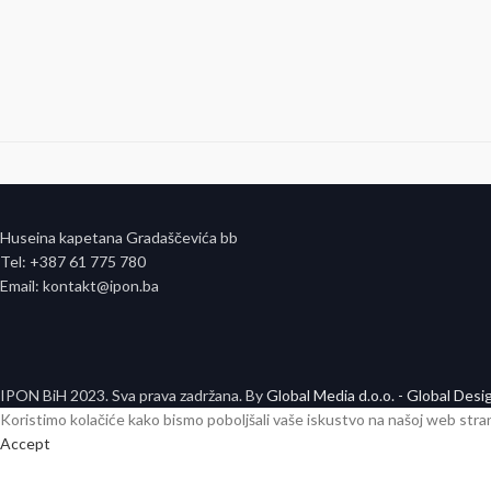
Huseina kapetana Gradaščevića bb
Tel: +387 61 775 780
Email: kontakt@ipon.ba
IPON BiH
2023. Sva prava zadržana. By
Global Media d.o.o. - Global Desi
Koristimo kolačiće kako bismo poboljšali vaše iskustvo na našoj web stra
Accept