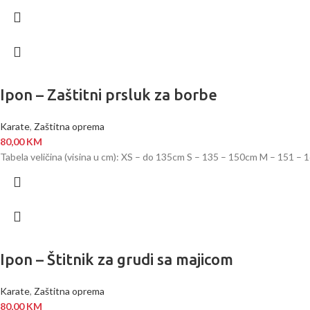
Ipon – Zaštitni prsluk za borbe
Karate
,
Zaštitna oprema
80,00
KM
Tabela veličina (visina u cm): XS – do 135cm S – 135 – 150cm M – 151 
Ipon – Štitnik za grudi sa majicom
Karate
,
Zaštitna oprema
80,00
KM