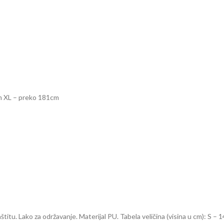
cm XL – preko 181cm
aštitu. Lako za održavanje. Materijal PU. Tabela veličina (visina u cm): 