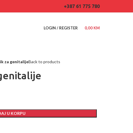
+387 61 775 780
LOGIN / REGISTER
0,00
KM
ik za genitalije
Back to products
genitalije
AJ U KORPU