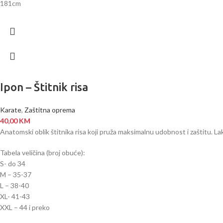
181cm
Ipon – Štitnik risa
Karate
,
Zaštitna oprema
40,00
KM
Anatomski oblik štitnika risa koji pruža maksimalnu udobnost i zaštitu. La
Tabela veličina (broj obuće):
S- do 34
M – 35-37
L – 38-40
XL- 41-43
XXL – 44 i preko