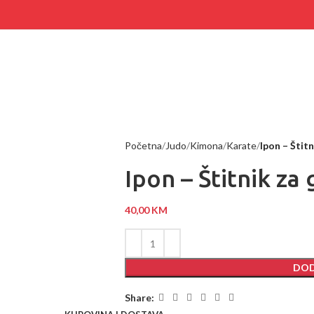
Početna
Judo
Kimona
Karate
Ipon – Štitn
Ipon – Štitnik za 
40,00
KM
DOD
Share: